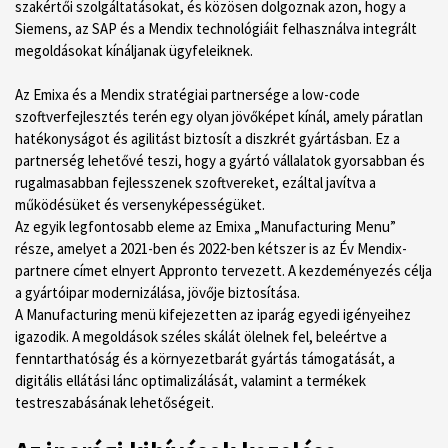
szakértői szolgáltatásokat, és közösen dolgoznak azon, hogy a
Siemens, az SAP és a Mendix technológiáit felhasználva integrált
megoldásokat kínáljanak ügyfeleiknek.
Az Emixa és a Mendix stratégiai partnersége a low-code
szoftverfejlesztés terén egy olyan jövőképet kínál, amely páratlan
hatékonyságot és agilitást biztosít a diszkrét gyártásban. Ez a
partnerség lehetővé teszi, hogy a gyártó vállalatok gyorsabban és
rugalmasabban fejlesszenek szoftvereket, ezáltal javítva a
működésüket és versenyképességüket.
Az egyik legfontosabb eleme az Emixa „Manufacturing Menu”
része, amelyet a 2021-ben és 2022-ben kétszer is az Év Mendix-
partnere címet elnyert Appronto tervezett. A kezdeményezés célja
a gyártóipar modernizálása, jövője biztosítása.
A Manufacturing menü kifejezetten az iparág egyedi igényeihez
igazodik. A megoldások széles skálát ölelnek fel, beleértve a
fenntarthatóság és a környezetbarát gyártás támogatását, a
digitális ellátási lánc optimalizálását, valamint a termékek
testreszabásának lehetőségeit.