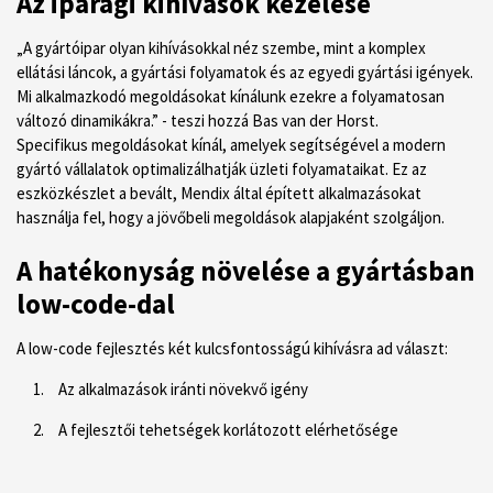
Az iparági kihívások kezelése
„A gyártóipar olyan kihívásokkal néz szembe, mint a komplex
ellátási láncok, a gyártási folyamatok és az egyedi gyártási igények.
Mi alkalmazkodó megoldásokat kínálunk ezekre a folyamatosan
változó dinamikákra.” - teszi hozzá Bas van der Horst.
Specifikus megoldásokat kínál, amelyek segítségével a modern
gyártó vállalatok optimalizálhatják üzleti folyamataikat. Ez az
eszközkészlet a bevált, Mendix által épített alkalmazásokat
használja fel, hogy a jövőbeli megoldások alapjaként szolgáljon.
A hatékonyság növelése a gyártásban
low-code-dal
A low-code fejlesztés két kulcsfontosságú kihívásra ad választ:
Az alkalmazások iránti növekvő igény
A fejlesztői tehetségek korlátozott elérhetősége