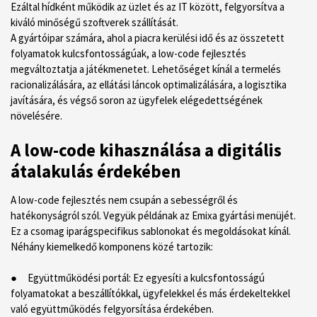
Ezáltal hídként működik az üzlet és az IT között, felgyorsítva a
kiváló minőségű szoftverek szállítását.
A gyártóipar számára, ahol a piacra kerülési idő és az összetett
folyamatok kulcsfontosságúak, a low-code fejlesztés
megváltoztatja a játékmenetet. Lehetőséget kínál a termelés
racionalizálására, az ellátási láncok optimalizálására, a logisztika
javítására, és végső soron az ügyfelek elégedettségének
növelésére.
A low-code kihasználása a digitális
átalakulás érdekében
A low-code fejlesztés nem csupán a sebességről és
hatékonyságról szól. Vegyük példának az Emixa gyártási menüjét.
Ez a csomag iparágspecifikus sablonokat és megoldásokat kínál.
Néhány kiemelkedő komponens közé tartozik:
● Együttműködési portál: Ez egyesíti a kulcsfontosságú
folyamatokat a beszállítókkal, ügyfelekkel és más érdekeltekkel
való együttműködés felgyorsítása érdekében.