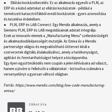
● Ellátási kockázatkezelés: Ez az alkalmazás egyesíti a PLM, az
ERP és a külső adatokat az ellátási kockázatok - például a
természeti katasztrófákból eredő kockázatok - gyors azonosítása
és kezelése érdekében.
● PLM, ERP és LAB Connect:
Egy Mendix alkalmazás, amely a
Siemens PLM, ERP és LAB megoldásainak adatait integrálja.
Ezek az innovatív elemek a „Manufacturing Menu” széleskörűségét
és alkalmazkodóképességét mutatják. Az Emixa és a Mendix
partnersége világos és megvalósítható útitervet kínál a
szervezetek digitális átalakulásához, amely a hatékonyságot,
agilitást és fenntarthatóságot helyezi a középpontba.
Egy ilyen együttműködés nem csupán a jelen kihívásaira ad választ,
hanem a jövőre is felkészíti a vállalatokat – biztosítva számukra a
versenyelőnyt a gyorsan változó világban.
Forrás:
https://www.mendix.com/blog/low-code-manufacturing-
emixa/
Cikket írta